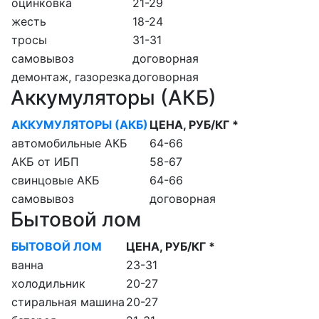
оцинковка
21-29
жесть
18-24
тросы
31-31
самовывоз
договорная
демонтаж, газорезка
договорная
Аккумуляторы (АКБ)
АККУМУЛЯТОРЫ (АКБ)
ЦЕНА, РУБ/КГ *
автомобильные АКБ
64-66
АКБ от ИБП
58-67
свинцовые АКБ
64-66
самовывоз
договорная
Бытовой лом
БЫТОВОЙ ЛОМ
ЦЕНА, РУБ/КГ *
ванна
23-31
холодильник
20-27
стиральная машина
20-27