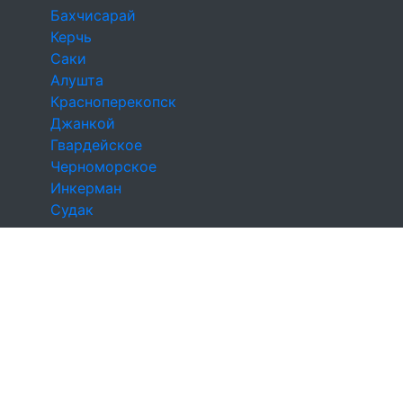
Бахчисарай
Керчь
Саки
Алушта
Красноперекопск
Джанкой
Гвардейское
Черноморское
Инкерман
Судак