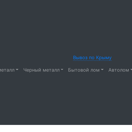
Вывоз по Крыму
металл
Черный металл
Бытовой лом
Автолом