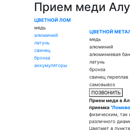
Прием меди Ал
ЦВЕТНОЙ ЛОМ
медь
ЦВЕТНОЙ МЕТА
алюминий
медь
латунь
алюминий
свинец
алюминиевая бан
бронза
латунь
аккумуляторы
бронза
свинец переплав
самовывоз
ПОЗВОНИТЬ
Прием меди в Ал
приемка
"Ломово
физическим, так
различного диаме
Цветмет в пункт