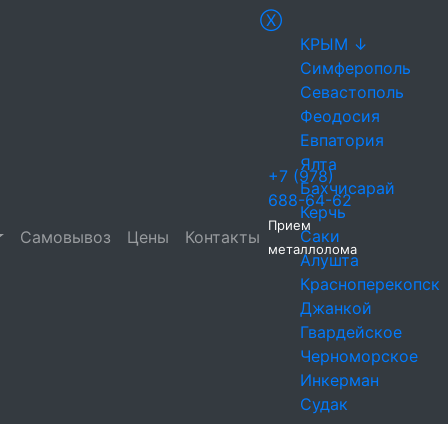
Ⓧ
КРЫМ ↓
Симферополь
Севастополь
Феодосия
Евпатория
Ялта
+7 (978)
Бахчисарай
688-64-62
Керчь
Прием
Саки
Самовывоз
Цены
Контакты
металлолома
Алушта
Красноперекопск
Джанкой
Гвардейское
Черноморское
Инкерман
Судак