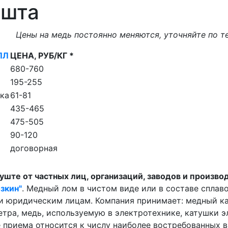
ушта
Цены на медь постоянно меняются, уточняйте по т
ЛЛ
ЦЕНА, РУБ/КГ *
680-760
195-255
ка
61-81
435-465
475-505
90-120
договорная
уште от частных лиц, организаций, заводов и произво
зкин"
. Медный лом в чистом виде или в составе сплав
 и юридическим лицам. Компания принимает: медный ка
тра, медь, используемую в электротехнике, катушки э
е приема относится к числу наиболее востребованных 