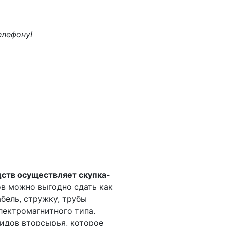
елефону!
дств осуществляет скупка-
ов можно выгодно сдать как
бель, стружку, трубы
лектромагнитного типа.
видов вторсырья, которое