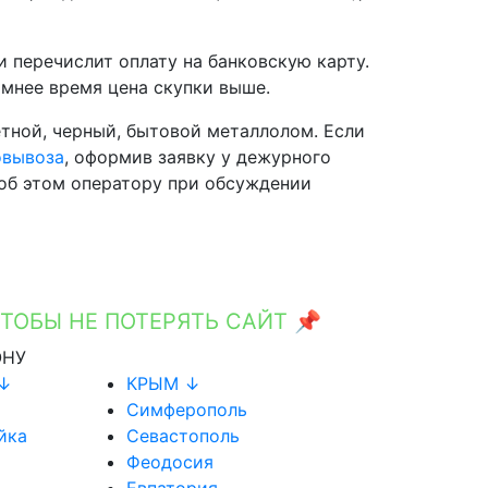
и перечислит оплату на банковскую карту.
мнее время цена скупки выше.
тной, черный, бытовой металлолом. Если
овывоза
, оформив заявку у дежурного
 об этом оператору при обсуждении
БЫ НЕ ПОТЕРЯТЬ САЙТ 📌
Ctrl+D
ОНУ
 ↓
КРЫМ ↓
Симферополь
йка
Севастополь
Феодосия
Евпатория