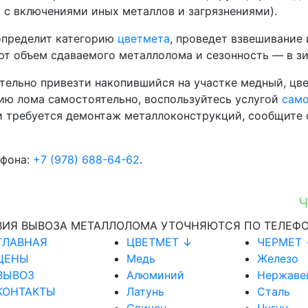
в с включениями иных металлов и загрязнениями).
определит категорию
цветмета
, проведет взвешивание 
ют объем сдаваемого металлолома и сезонность — в зи
тельно привезти накопившийся на участке медный, цве
ию лома самостоятельно, воспользуйтесь услугой
сам
ли требуется демонтаж металлоконструкций, сообщите
ефона:
+7 (978) 688-64-62
.
ЧТО
ОВИЯ ВЫВОЗА МЕТАЛЛОЛОМА УТОЧНЯЮТСЯ ПО ТЕЛЕФ
ГЛАВНАЯ
ЦВЕТМЕТ ↓
ЧЕРМЕТ
ЦЕНЫ
Медь
Железо
ВЫВОЗ
Алюминий
Нержаве
КОНТАКТЫ
Латунь
Сталь
Свинец
Чугун