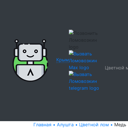
Крым
Цветной 
Главная •
Алушта •
Цветной лом •
Медь