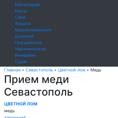
Бахчисарай
Керчь
Саки
Алушта
Красноперекопск
Джанкой
Гвардейское
Черноморское
Инкерман
Судак
Главная •
Севастополь •
Цветной лом •
Медь
Прием меди
Севастополь
ЦВЕТНОЙ ЛОМ
медь
алюминий